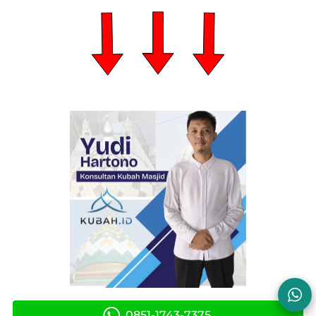
0851‑1743‑7375‬
`