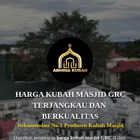
HARGA KUBAH MASJID GRC
TERJANGKAU DAN 
BERKUALITAS
Rekomendasi No.1 Produsen Kubah Masjid
Dapatkan penawaran 
harga kubah masjid GRC
 (Glass 