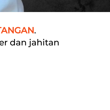
TANGAN
. 
r dan jahitan 