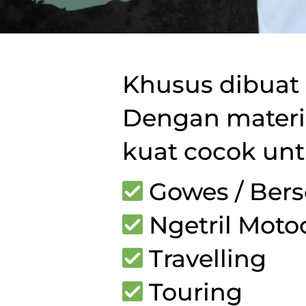
Khusus dibuat 
Dengan materia
kuat cocok unt
 Gowes / Ber
 Ngetril Moto
 Travelling
 Touring