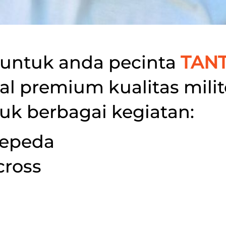
untuk anda pecinta 
TAN
l premium kualitas milite
uk berbagai kegiatan:
sepeda
cross