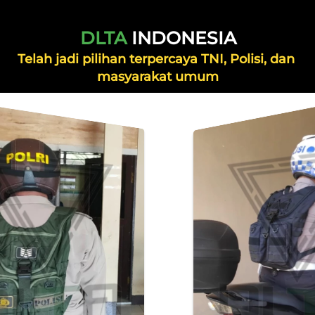
DLTA
INDONESIA
Telah jadi pilihan terpercaya TNI, Polisi, dan 
masyarakat umum