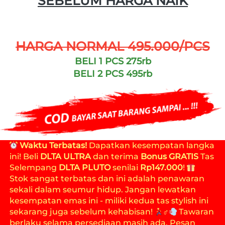
SEBELUM HARGA NAIK
HARGA NORMAL 495.000/PCS
BELI 1 PCS 275rb
BELI 2 PCS 495rb
Waktu Terbatas!
 Dapatkan kesempatan langka 
ini! Beli 
DLTA ULTRA
 dan terima 
Bonus GRATIS
 Tas 
Selempang 
DLTA PLUTO
 senilai 
Rp147.000
! 
Stok sangat terbatas dan ini adalah penawaran 
sekali dalam seumur hidup. Jangan lewatkan 
kesempatan emas ini - miliki kedua tas stylish ini 
sekarang juga sebelum kehabisan! 
‍♂️
 Tawaran 
berlaku selama persediaan masih ada. Pesan 